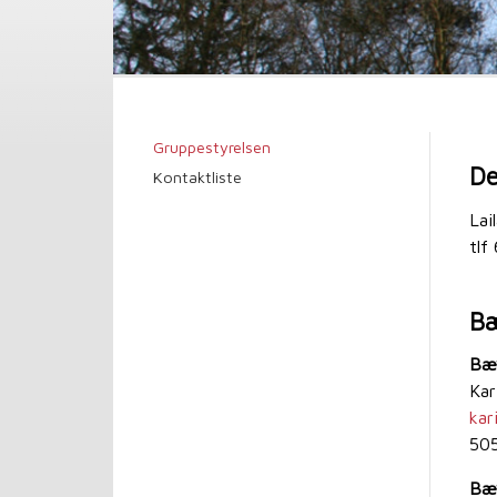
Gruppestyrelsen
De
Kontaktliste
Lai
tlf
B
Bæv
K
kar
50
Bæv