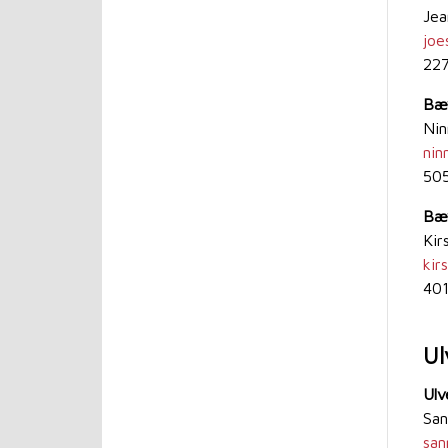
J
joe
22
Bæv
Nin
nin
50
Bæv
Kir
kir
40
Ul
Ulv
San
san