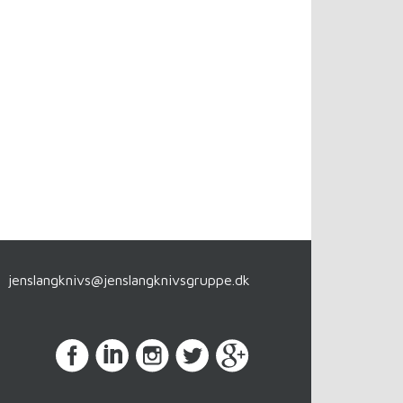
jenslangknivs
@
jenslangknivsgruppe.dk