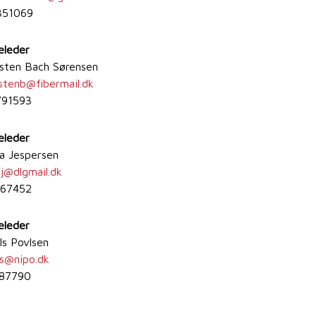
351069
eleder
rsten Bach Sørensen
stenb
@
fibermail.dk
791593
eleder
aila Jespersen
j
@
dlgmail.dk
367452
eleder
ls Povlsen
s
@
nipo.dk
187790