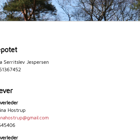
potet
la Serritslev Jespersen
 61367452
æver
erleder
arina Hostrup
inahostrup
@
gmail.com
545406
erleder