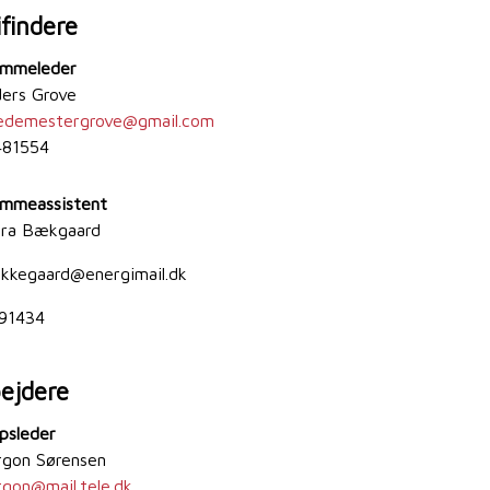
ifindere
ammeleder
ers Grove
edemestergrove
@
gmail.com
481554
mmeassistent
ura Bækgaard
kkegaard@energimail.dk
91434
ejdere
psleder
argon Sørensen
rgon
@
mail.tele.dk