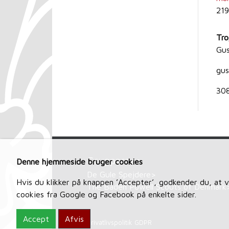
219
Tro
Gus
gus
30
Grupperne>
Denne hjemmeside bruger cookies
De Gule Spejdere>
Hvis du klikker på knappen ’Accepter’, godkender du, at vi 
The Baden Powell Scouts of Denmark
cookies fra Google og Facebook på enkelte sider.
Accept
Afvis
Privatlivspolitik GDPR