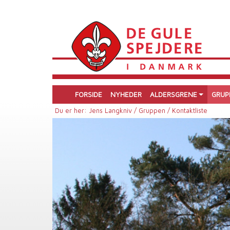
FORSIDE
NYHEDER
ALDERSGRENE
GRUP
Du er her:
Jens Langkniv /
Gruppen /
Kontaktliste