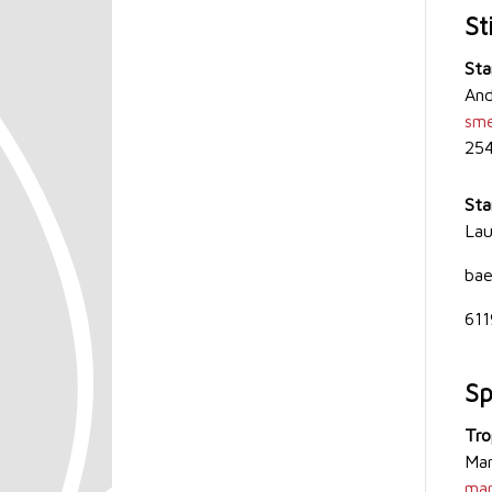
St
St
And
sm
25
Sta
La
bae
611
Sp
Tro
M
ma