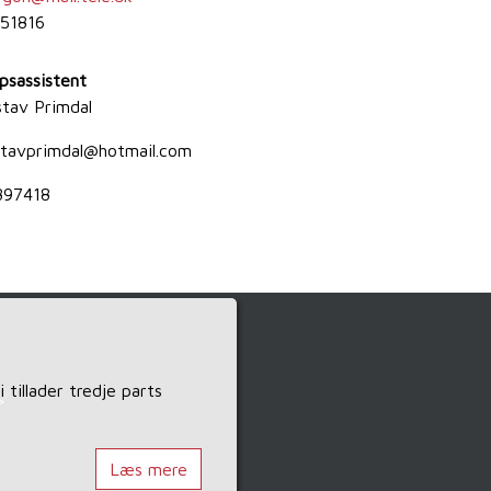
51816
psassistent
tav Primdal
tavprimdal@hotmail.com
897418
tillader tredje parts
>
Læs mere