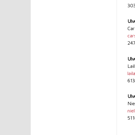
30
Ulv
Ca
car
24
Ulv
L
laila
61
Ulv
Nie
niel
51