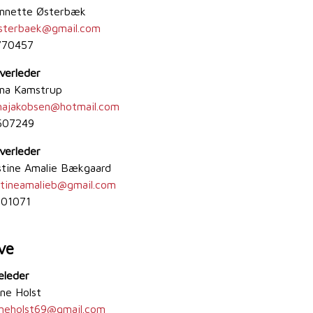
eannette Østerbæk
sterbaek
@
gmail.com
770457
erleder
na Kamstrup
najakobsen
@
hotmail.com
507249
erleder
stine Amalie Bækgaard
stineamalieb
@
gmail.com
101071
ve
eleder
ne Holst
neholst69
@
gmail.com