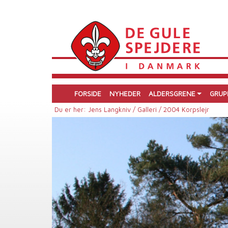
FORSIDE
NYHEDER
ALDERSGRENE
GRUP
Du er her:
Jens Langkniv /
Galleri /
2004 Korpslejr